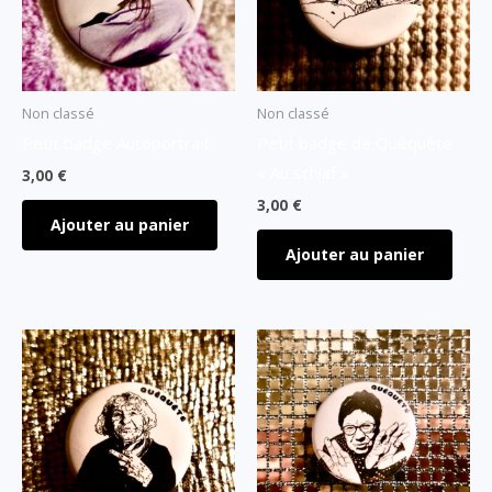
Non classé
Non classé
Petit badge Autoportrait
Petit badge de Quêquête
« Au schlaf »
3,00
€
3,00
€
Ajouter au panier
Ajouter au panier