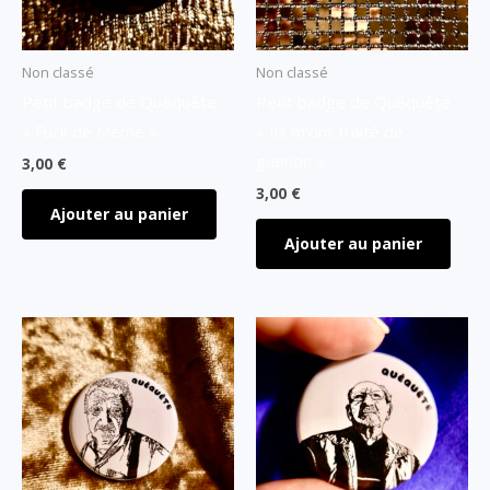
Non classé
Non classé
Petit badge de Quêquête
Petit badge de Quêquête
« Fuck de Mémé »
« Ils m’ont traité de
guenon »
3,00
€
3,00
€
Ajouter au panier
Ajouter au panier