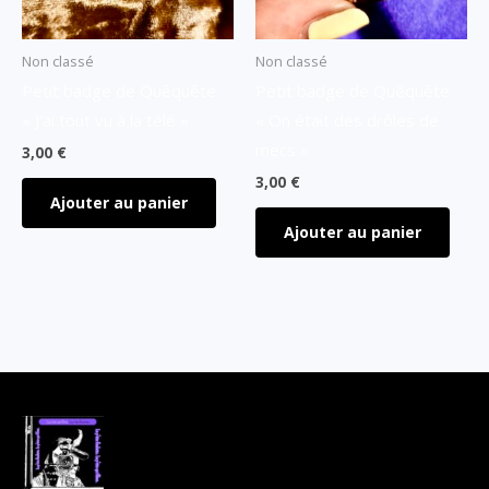
Non classé
Non classé
Petit badge de Quêquête
Petit badge de Quêquête
« J’ai tout vu à la télé »
« On était des drôles de
mecs »
3,00
€
3,00
€
Ajouter au panier
Ajouter au panier