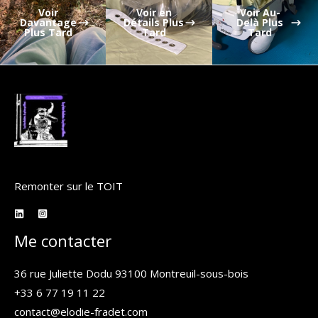
Voir
Voir en
Voir Au-
Davantage
Détails Plus
Delà Plus
Plus Tard
Tard
Tard
Remonter sur le TOIT
Me contacter
36 rue Juliette Dodu 93100 Montreuil-sous-bois
+33 6 77 19 11 22
contact@elodie-fradet.com