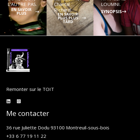
L'AUTRE PAS.
Chantal
LOUMNI.
RIchard.
EN SAVOIR
SYNOPSIS
PLUS
EN SAVOIR
PLUS PLUS
TARD
Remonter sur le TOIT
Me contacter
36 rue Juliette Dodu 93100 Montreuil-sous-bois
+33 6 77 19 11 22