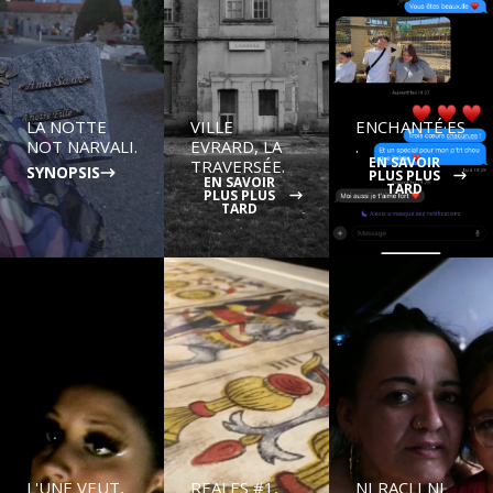
LA NOTTE
VILLE
ENCHANTÉ·ES
NOT NARVALI.
EVRARD, LA
.
EN SAVOIR
TRAVERSÉE.
SYNOPSIS
PLUS PLUS
EN SAVOIR
TARD
PLUS PLUS
TARD
L'UNE VEUT,
REALES #1,
NI RACLI NI