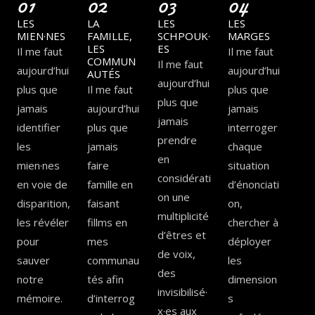
01
02
03
04
LES
LA
LES
LES
MIEN·NES
FAMILLE,
SCHPOUK·
MARGES
LES
ES
Il me faut
Il me faut
COMMUN
Il me faut
aujourd’hui
aujourd’hui
AUTÉS
aujourd’hui
plus que
Il me faut
plus que
plus que
jamais
aujourd’hui
jamais
jamais
identifier
plus que
interroger
prendre
les
jamais
chaque
en
mien·nes
faire
situation
considérati
en voie de
famille en
d’énonciati
on une
disparition,
faisant
on,
multiplicité
les révéler
fillms en
chercher à
d’êtres et
pour
mes
déployer
de voix,
sauver
communau
les
des
notre
tés afin
dimension
invisibilisé·
mémoire.
d’interrog
s
x·es aux