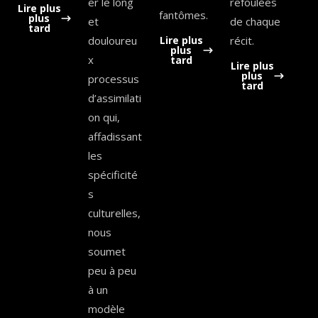
er le long
refoulées
Lire plus
fantômes.
plus
et
de chaque
tard
douloureu
Lire plus
récit.
plus
x
tard
Lire plus
plus
processus
tard
d’assimilati
on qui,
affadissant
les
spécificité
s
culturelles,
nous
soumet
peu à peu
à un
modèle